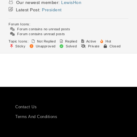
Our newest member:
LewisHon
Latest Post:
President
Forum Icons:
Forum contains no unread posts
Forum contains unread posts
Topic Icons:
Not Replied
Replied
Active
Hot
Sticky
Unapproved
Solved
Private
Closed
Contact Us
Terms And Conditions