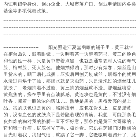
内证明留学身份、创办企业、大城市落户口、创业申请国内各类
基金等多项优惠政策。
-------------------------------------------------------------------------------
-------------------------------------------------------------------------------
-------------------------------------------------------------------------------
-------------------------------------------------------------------------------
--------------------- 阳光照进江夏堂幽暗的铺子里，黄三就坐
在柜台后边，戴着眼镜，一边呷着茶一边翻着药书。黄三的脸色
和他的姓一样，只是黄中带着点黑，也就是通常农村人说的晦气
脸、棺材脸、死人脸色。他烟抽得凶，那时少有烟卷，烟丝是山
里货来的，晒干后扎成捆，压实后用刨刀刨成丝，烟瘾小的就用
水浸过再烘干了抽，那烟水就是灭虫药，只是浸泡过的烟丝味儿
就淡了，老烟抽着不过瘾。黄三抽的烟丝就不浸。那烟丝喷香，
黄焦焦的，搓在手里有点油腻感。黄连块也是黄的，不过没有烟
叶香，闻着一股浓浓的药味儿。熟地是黑的，黑得发亮的是上
品。我的肤色也是黄的，胳膊瘦弱，皮包在骨头上，皮是腊黄
的，没有血色的皮肤底下是若隐若现的青筋。我想，可能那条毛
皮炸炸的狗对我的胳膊一直不怀好意，那条狗是黄三大哥家的，
它和我一样瘦，尻底掉光了毛，极难看。它趴在药铺门以幽幽的
目光盯着我，我很气愤，就踢了它一脚，它嗷嗷叫着跑开了。此