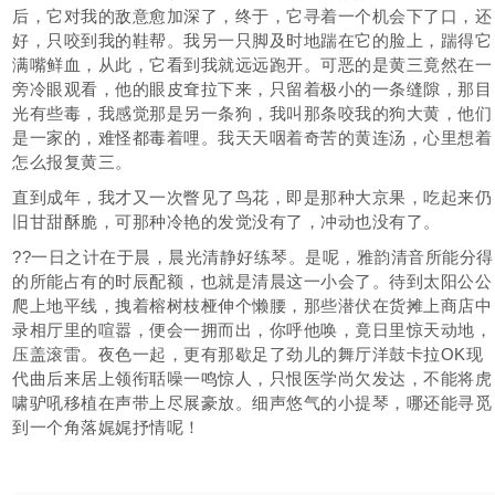
后，它对我的敌意愈加深了，终于，它寻着一个机会下了口，还
好，只咬到我的鞋帮。我另一只脚及时地踹在它的脸上，踹得它
满嘴鲜血，从此，它看到我就远远跑开。可恶的是黄三竟然在一
旁冷眼观看，他的眼皮耷拉下来，只留着极小的一条缝隙，那目
光有些毒，我感觉那是另一条狗，我叫那条咬我的狗大黄，他们
是一家的，难怪都毒着哩。我天天咽着奇苦的黄连汤，心里想着
怎么报复黄三。
直到成年，我才又一次瞥见了鸟花，即是那种大京果，吃起来仍
旧甘甜酥脆，可那种冷艳的发觉没有了，冲动也没有了。
??一日之计在于晨，晨光清静好练琴。是呢，雅韵清音所能分得
的所能占有的时辰配额，也就是清晨这一小会了。待到太阳公公
爬上地平线，拽着榕树枝桠伸个懒腰，那些潜伏在货摊上商店中
录相厅里的喧嚣，便会一拥而出，你呼他唤，竟日里惊天动地，
压盖滚雷。夜色一起，更有那歇足了劲儿的舞厅洋鼓卡拉OK现
代曲后来居上领衔聒噪一鸣惊人，只恨医学尚欠发达，不能将虎
啸驴吼移植在声带上尽展豪放。细声悠气的小提琴，哪还能寻觅
到一个角落娓娓抒情呢！