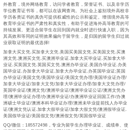
外教育，境外网络教育，访问学者教育，荣誉证书、以及非学历
学位教育证书等，都可以在该网查询。为社会上鉴别境外高校非
学历各类证书的真伪可提供权威性的公示和鉴定。增强境外高等
教育毕业证书的严肃性和真实性，有助于促进海外高等教育的可
持续发展。更适合留学生在回到国内就业时进行快速入职，因为
其高效和等同的证明效果偏向于留学生，是归国的留学生归过就
业获取证明的最优选择!
加拿大买文凭.买加拿大文凭.美国买美国文凭.买美国文凭.买澳
洲文凭.澳洲买文凭.买澳洲毕业证.加拿大买毕业证.买加拿大毕
业证.买英国文凭.英国买文凭.澳洲办毕业证.美国办毕业证.办美
国毕业证.办加拿大毕业证.加拿大办毕业证.办英国毕业证;英国
办毕业证/美国文凭/美国毕业证/美国文凭办理/美国毕业证办理/
加拿大毕业证/加拿大文凭/加拿大毕业证办理/加拿大文凭办理/
英国毕业证/澳洲文凭/澳洲毕业证/澳洲毕业证公证/澳洲文凭办
理/澳洲毕业证办理/办澳洲毕业证/办澳洲毕业证回国工作/办澳
洲硕士毕业证/澳洲本科毕业证办理/澳洲未毕业提前找人办毕业
证/澳洲文凭认证.加拿大假毕业证/加拿大假文凭/澳洲假毕业证.
美国假毕业证/美国假文凭/澳洲假文凭/英国假毕业证
QQ/微信：185572498，专业为留学生办理毕业证、成绩单、使