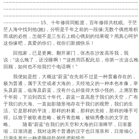
-------------------------------------------------------------------------------
-------------------------------------------------------------------------------
-------------------------------------------------------------------------------
--------------------- 15、十年修得同船渡，百年修得共枕眠。于茫
茫人海中找到他(她)，分明是千年之前的一段缘;无数个偶然堆积
而成的必然，怎能不是三生石上精心镌刻的结果呢？用真心呵护
这份缘吧，真爱的你们，祝你们新婚快乐！
回抵家，已是更阑。翻开家门，张杰在沙发高等我，我
说：“这么晚了，还没睡啊！”“这然而匹配此后，你第一次这么晚
回顾，如何也不给我打个电话啊！”
我便如是想，大概这“蔚蓝”在先前不过是一种普遍存在的，
极为普通，属于天空或者大海的，天经地义的一种本色本像，举
头及蔚蓝，临海及蔚蓝，没有什么好值得大惊小怪的。上溯至数
千年前，下沿到四五十年代，蔚蓝一直高悬于我们的天空，广布
于我们的大海。一直如影随形地存在于我们的视野，我们的生
活。它是那样的平淡，那样的朴素，那样的充裕，那样的唾手可
得。以致于被歌者忽略，被丹青忽略，被锦秀叠出的文字忽
略。 随着“蔚蓝”在我们的天空和大海的日渐稀罕，日渐萎
缩，日渐消逝，我对这两个普通的汉字也日渐亲和，日渐倾心，
日渐生发出一种牵肠挂肚的忧虑和惦念。