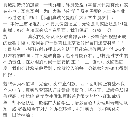
真诚期待您的加盟：一朝办理，终身受益（本信息长期有效）实
在办事，互惠互利，为广大海 内外学子及有需要的人士在事业
上跨过这道门槛！【我们真诚的提醒广大留学生朋友】：
一. 本行业市场混乱，不要只贪图便宜，无论是真实版还是1:1复
制版，都会有相应的成本在里面，我们保证一分钱 一分
货！ 二. 真实的使馆认证及教育部认证，公司完全按照正规
的流程手续,可陪同客户一起前往北京教育部窗口递交材料！！
！目前有一些同行所办理出来的认证只能在虚假网站查询1-3个
月左右的时间，并不是教育部，也不可能存档。那样是对学生的
不负责任，在办理的时候一定要慎 重！ 三. 随时可以监视进
度，我们会让您清楚看到，你所投入的每一分钱都能够确实得到
回报，
若您认为不值得，完全可以 中止付款。四：面对网上有些不良
个人中介，真实教育部认证故意虚假报价，毕业证、成绩单却报
价很高，挖坑骗 留学学生做和原版差异很大的毕业证和成绩
单，却不做认证，欺骗广大留学生，请多留心！办理时请电话联
系，或 者视频看下对方的办公环境，办理实力，选择实体公
司，以防被骗！
-------------------------------------------------------------------------------