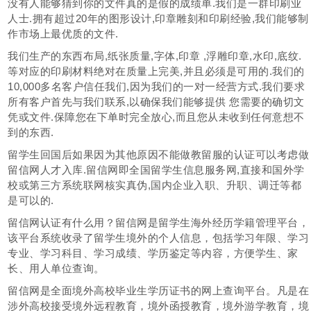
没有人能够猜到你的文件真的是假的成绩单.我们是一群印刷业
人士.拥有超过20年的图形设计,印章雕刻和印刷经验,我们能够制
作市场上最优质的文件.
我们生产的东西布局,纸张质量,字体,印章 ,浮雕印章,水印,底纹.
等对应的印刷材料绝对在质量上完美,并且必须是可用的.我们的
10,000多名客户信任我们,因为我们的一对一经营方式.我们要求
所有客户首先与我们联系,以确保我们能够提供 您需要的确切文
凭或文件.保障您在下单时完全放心,而且您从未收到任何意想不
到的东西.
留学生回国后如果因为其他原因不能做教留服的认证可以考虑做
留信网人才入库.留信网即全国留学生信息服务网,直接和国外学
校或第三方系统联网核实真伪,国内企业入职、升职、调迁等都
是可以的.
留信网认证有什么用？留信网是留学生海外经历学籍管理平台，
该平台系统收录了留学生境外的个人信息，包括学习年限、学习
专业、学习科目、学习成绩、学历鉴定等内容，方便学生、家
长、用人单位查询。
留信网是全面境外高校毕业生学历证书的网上查询平台。凡是在
涉外高校接受境外远程教育，境外函授教育，境外游学教育，境