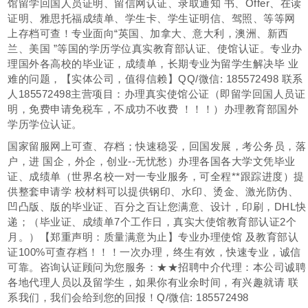
馆留学回国人员证明、留信网认证、录取通知 书、Offer、在读
证明、雅思托福成绩单、学生卡、学生证明信、驾照、等等网
上存档可查！专业面向“英国、加拿大、意大利，澳洲、新西
兰、美国 ”等国的学历学位真实教育部认证、使馆认证。专业办
理国外各高校的毕业证，成绩单，长期专业为留学生解决毕 业
难的问题，【实体公司，值得信赖】QQ/微信: 185572498 联系
人185572498主营项目：办理真实使馆公证（即留学回国人员证
明，免费申请免税车，不成功不收费 ！！！）办理教育部国外
学历学位认证。
国家留服网上可查、存档；快速稳妥，回国发展，考公务员，落
户，进 国企，外企，创业--无忧愁）办理各国各大学文凭毕业
证、成绩单（世界名校一对一专业服务，可全程**跟踪进度）提
供整套申请学 校材料可以提供钢印、水印、烫金、激光防伪、
凹凸版、版的毕业证、百分之百让您满意、设计，印刷，DHL快
递；（毕业证、成绩单7个工作日，真实大使馆教育部认证2个
月。）【郑重声明：质量满意为止】专业办理使馆 及教育部认
证100%可查存档！！！一次办理，终生有效，快速专业，诚信
可靠。咨询认证顾问为您服务：★★招聘中介代理：本公司诚聘
各地代理人员以及留学生，如果你有业余时间，有兴趣就请 联
系我们，我们会给到您的回报！Q/微信: 185572498