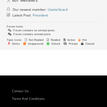
607
Members
Our newest member:
UsekeSoard
Latest Post:
President
Forum Icons:
Forum contains no unread posts
Forum contains unread posts
Topic Icons:
Not Replied
Replied
Active
Hot
Sticky
Unapproved
Solved
Private
Closed
Contact Us
Terms And Conditions