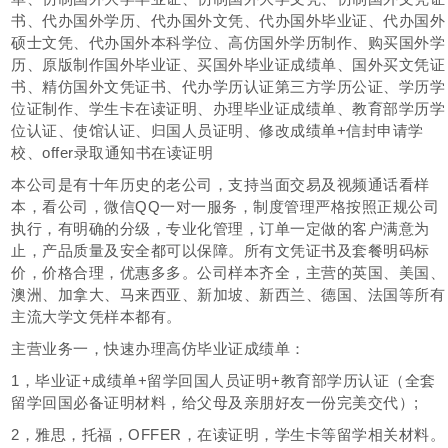
书、代办国外学历、代办国外文凭、代办国外毕业证、代办国外
硕士文凭、代办国外本科学位、高仿国外学历制作、购买国外学
历、原版制作国外毕业证、买国外毕业证成绩单、国外买文凭证
书、精仿国外文凭证书、代办学历认证第三方学历公证、学历学
位证制作、学生卡在读证明、办理毕业证成绩单、教育部学历学
位认证、使馆认证、归国人员证明、修改成绩单+信封申请学
校、offer录取通知书在读证明
本公司是有十年历史的老公司，支持当面交易及视频通话看样
本，看公司，微信QQ一对一服务，制度管理严格按照正规公司
执行，有明确的分级，专业化管理，订单一定做的客户满意为
止，产品质量及安全都可以保障。所有文凭证书及套餐明码标
价，价格合理，优惠多多。公司样本齐全，主营的英国、美国、
澳洲、加拿大、马来西亚、新加坡、新西兰、德国、法国等所有
主流大学文凭样本都有。
主营业务一，快速办理高仿毕业证成绩单：
1，毕业证+成绩单+留学回国人员证明+教育部学历认证（全套
留学回国必备证明材料，给父母及亲朋好友一份完美交代）;
2，雅思，托福，OFFER，在读证明，学生卡等留学相关材料。