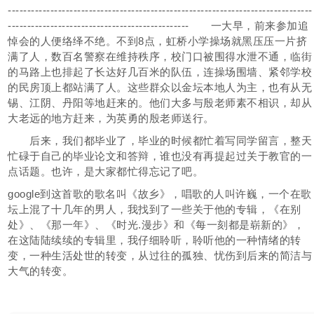
-------------------------------------------------------------------------------
----------------------------------------------- 一大早，前来参加追
悼会的人便络绎不绝。不到8点，虹桥小学操场就黑压压一片挤
满了人，数百名警察在维持秩序，校门口被围得水泄不通，临街
的马路上也排起了长达好几百米的队伍，连操场围墙、紧邻学校
的民房顶上都站满了人。这些群众以金坛本地人为主，也有从无
锡、江阴、丹阳等地赶来的。他们大多与殷老师素不相识，却从
大老远的地方赶来，为英勇的殷老师送行。
后来，我们都毕业了，毕业的时候都忙着写同学留言，整天
忙碌于自己的毕业论文和答辩，谁也没有再提起过关于教官的一
点话题。也许，是大家都忙得忘记了吧。
google到这首歌的歌名叫《故乡》，唱歌的人叫许巍，一个在歌
坛上混了十几年的男人，我找到了一些关于他的专辑，《在别
处》、《那一年》、《时光.漫步》和《每一刻都是崭新的》，
在这陆陆续续的专辑里，我仔细聆听，聆听他的一种情绪的转
变，一种生活处世的转变，从过往的孤独、忧伤到后来的简洁与
大气的转变。