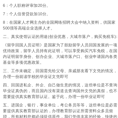
6：个人职称评审加20分。
7：个人信誉贷款加10分。
8：在国家人才网主办的全国网络招聘大会中纳入资料，供国家
500强等高端企业选择人才。
二、真实使馆认证的用途(创业优惠，大城市落户，购买免税车):
《留学回国人员证明》是国家为了鼓励留学人员回国发展的一项
优待政策，留学人员持有此证明，可以享受购买汽车免税，在国
内证明留学身份、创办企业、大城市落户口、创业申请国内各类
基金等多项优惠政策。
三、工作未确定，回国需先给父母、亲戚朋友看下文凭的情况，
办理一份就读学校的毕业证文凭即可
四、回国进私企、外企、自己做生意的情况，这些单位是不查询
毕业证真伪的，而且国内没有渠道去查询国外文凭的真假，也不
需要提供真实教育部认证。鉴于此，办理一份毕业证即可
五、进国企，银行，事业单位，考公务员等等，这些单位是必需
要提供真实教育部认证的，办理教育部认证所需资料众多且烦
琐，所有材料您都必须提供原件，我们凭借丰富的经验，快捷的