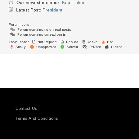
Our newest member:
Kupit_hkoi
Latest Post:
President
Forum Icons:
Forum contains no unread posts
Forum contains unread posts
Topic Icons:
Not Replied
Replied
Active
Hot
Sticky
Unapproved
Solved
Private
Closed
Contact Us
Terms And Conditions