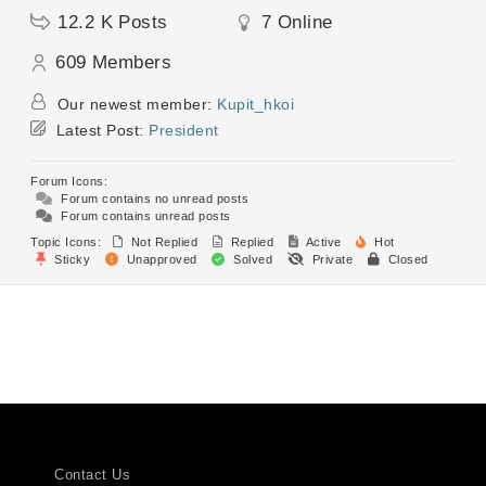
12.2 K
Posts
7
Online
609
Members
Our newest member:
Kupit_hkoi
Latest Post:
President
Forum Icons:
Forum contains no unread posts
Forum contains unread posts
Topic Icons:
Not Replied
Replied
Active
Hot
Sticky
Unapproved
Solved
Private
Closed
Contact Us