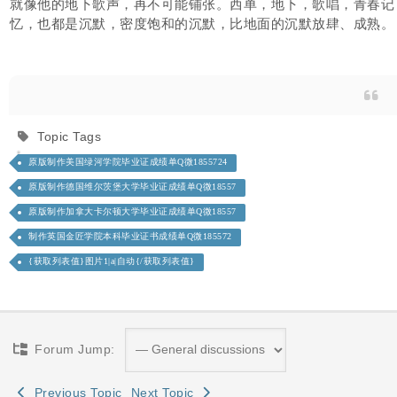
就像他的地下歌声，再不可能铺张。西单，地下，歌唱，青春记
忆，也都是沉默，密度饱和的沉默，比地面的沉默放肆、成熟。
Topic Tags
原版制作美国绿河学院毕业证成绩单Q微1855724
原版制作德国维尔茨堡大学毕业证成绩单Q微18557
原版制作加拿大卡尔顿大学毕业证成绩单Q微18557
制作英国金匠学院本科毕业证书成绩单Q微185572
{获取列表值}图片1|a|自动{/获取列表值}
Forum Jump:
Previous Topic
Next Topic