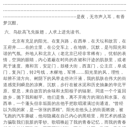
-------------------------------------------------------------------------------
-------------------------------------------------------------------------------
-----------------------------------------------是夜，无市声入耳，有香
梦沉酣。
六、鸟欲高飞先振翅，人求上进先读书。
北京有充足的阳光。在复兴路，在西单，在天坛和故宫，在
王府井……在的士里，在公交车上，在地铁。沉默，是与阳光和
谐的气氛。外地人和北京人（老北京已经非常稀有）。忧郁的表
情，空洞的眼睛，内心遮蔽在时尚的衣裙和汗迹的肌肤里，或者
死于速度。雍和宫，安定门，鼓楼大街，西直门，公主庄，阜成
门，复兴门，转2号线，木樨地，军博……阳光里的风，理性，
却辨不清方向。树阴下的风带走些许汗液，我的肌肤在伟大的街
道感觉到瞬息的凉爽。沉默，步行在被水泥和历史抽象的华北平
原。窒息，来自故宫的余味和太阳核子的辐射。同道一个个返回
故乡，抛下我和献平。他们是鱼，离不开南方的湖泊和水藻。在
西单，一个蓬头但非垢面的吉他手把歌唱灌满过街通道。“曾经
以为我的家，是一张张的票根”。阳光在他头上的街面燃烧，被
飞跑的汽车撕破，他却隐藏在自己内心的黑暗里，用艺术的感染
力骗取我们肮脏的零钞。歌唱唤起了我的青春记忆，而我的青春