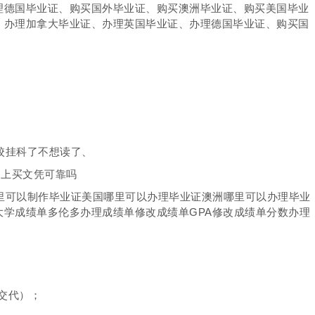
理德国毕业证、购买国外毕业证、购买澳洲毕业证、购买美国毕业
、办理加拿大毕业证、办理英国毕业证、办理德国毕业证、购买国
校挂科了不想读了、
网上买文凭可靠吗
哪里可以制作毕业证美国哪里可以办理毕业证澳洲哪里可以办理毕业
学成绩单多伦多办理成绩单修改成绩单GPA修改成绩单分数办理
交代）；