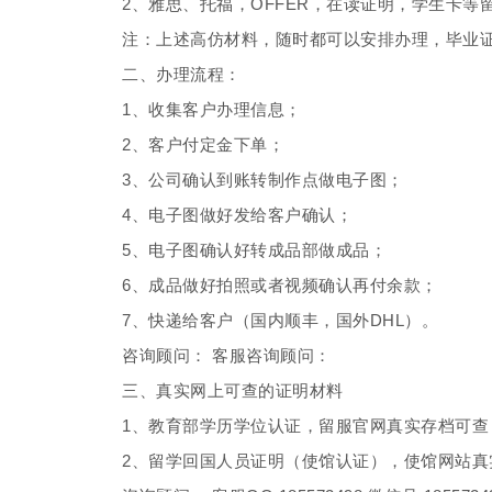
2、雅思、托福，OFFER，在读证明，学生卡
注：上述高仿材料，随时都可以安排办理，毕业
二、办理流程：
1、收集客户办理信息；
2、客户付定金下单；
3、公司确认到账转制作点做电子图；
4、电子图做好发给客户确认；
5、电子图确认好转成品部做成品；
6、成品做好拍照或者视频确认再付余款；
7、快递给客户（国内顺丰，国外DHL）。
咨询顾问： 客服咨询顾问：
三、真实网上可查的证明材料
1、教育部学历学位认证，留服官网真实存档可查
2、留学回国人员证明（使馆认证），使馆网站真