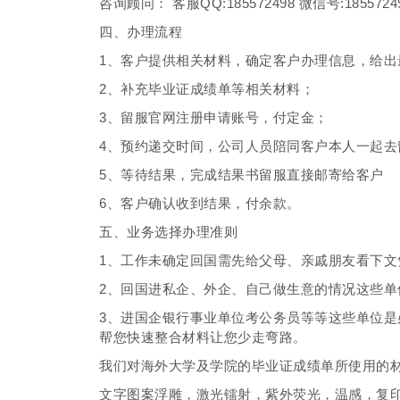
咨询顾问： 客服QQ:185572498 微信号:1855724
四、办理流程
1、客户提供相关材料，确定客户办理信息，给出
2、补充毕业证成绩单等相关材料；
3、留服官网注册申请账号，付定金；
4、预约递交时间，公司人员陪同客户本人一起去
5、等待结果，完成结果书留服直接邮寄给客户
6、客户确认收到结果，付余款。
五、业务选择办理准则
1、工作未确定回国需先给父母、亲戚朋友看下
2、回国进私企、外企、自己做生意的情况这些
3、进国企银行事业单位考公务员等等这些单位
帮您快速整合材料让您少走弯路。
我们对海外大学及学院的毕业证成绩单所使用的材
文字图案浮雕，激光镭射，紫外荧光，温感，复