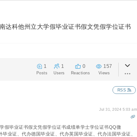
绩单南达科他州立大学假毕业证书假文凭假学位证书
1
1
0
157
Posts
Users
Reactions
Views
RSS
Jul 31, 2024 5:03 am
立大学假毕业证书假文凭假学位证书成绩单学士学位证书QQ微
办国外毕业证、代办德国毕业证、代办英国毕业证、代办法国毕业证、