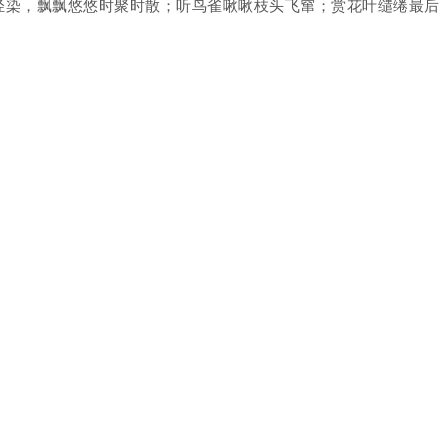
染，飘飘悠悠时聚时散；听鸟雀啾啾枝头飞窜；赏花叶缱绻最后