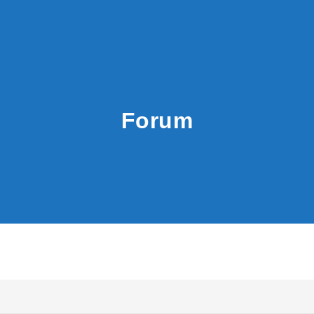
Forum